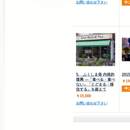
お問い合わせ下さい
申
5. ふくしま発 内発的
20
復興 ―「食べる・食べ
￥19
ない」「とどまる・移
申
住する」を超えて
￥15,000
お問い合わせ下さい