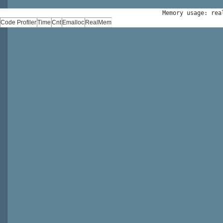
Memory usage: rea
Code Profiler
Time
Cnt
Emalloc
RealMem