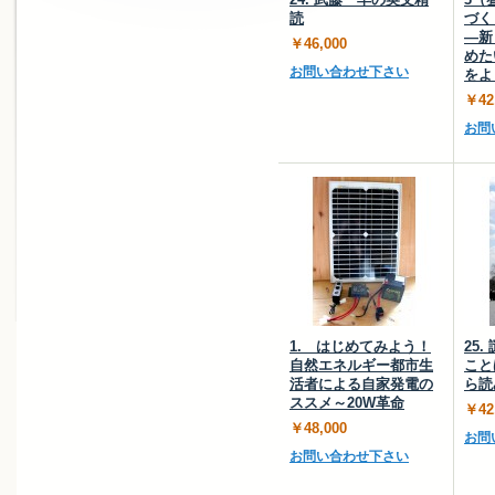
読
づく
―新
￥46,000
めた
お問い合わせ下さい
をよ
￥42
お問
1. はじめてみよう！
25
自然エネルギー都市生
こと
活者による自家発電の
ら読
ススメ～20W革命
￥42
￥48,000
お問
お問い合わせ下さい