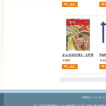
申し込む
申
オルタ2011年1・2月号
PA
￥800
￥12
申し込む
申
PARCメインサイ
アジア太平洋資料センター(PARC) 〒101-0063 東京都千代田区神