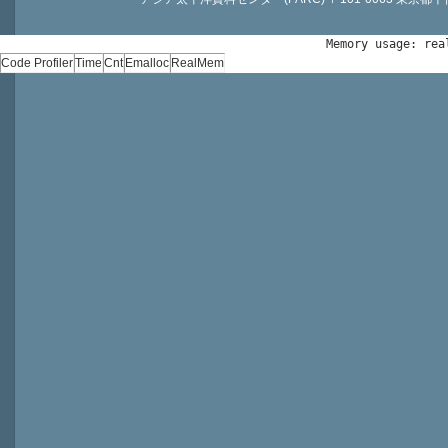
Memory usage: rea
Code Profiler
Time
Cnt
Emalloc
RealMem