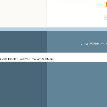
アジア太平洋資料センター(PA
Code Profiler
Time
Cnt
Emalloc
RealMem