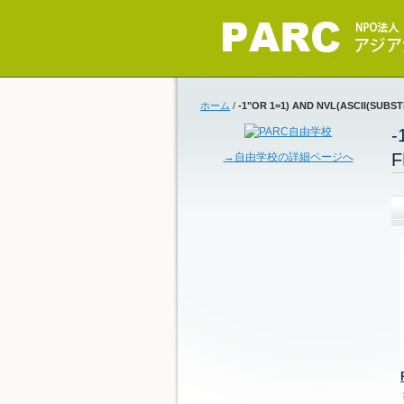
ホーム
/
-1"OR 1=1) AND NVL(ASCII(SUBS
-
F
→自由学校の詳細ページへ