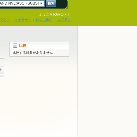
検索
ようこそPARCへ！
ウント
マイカート
レジに進む
ログイン
比較
比較する対象がありません
示