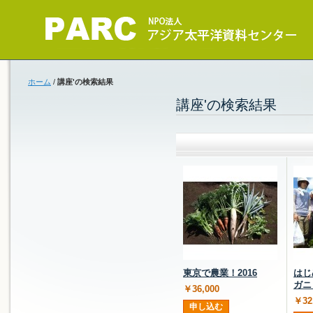
ホーム
/
講座'の検索結果
講座'の検索結果
東京で農業！2016
はじ
ガニ
￥36,000
￥32
申し込む