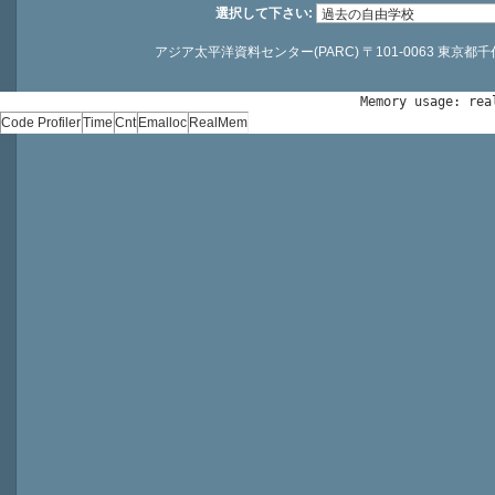
選択して下さい:
アジア太平洋資料センター(PARC) 〒101-0063 東京都千代田区神
Memory usage: rea
Code Profiler
Time
Cnt
Emalloc
RealMem