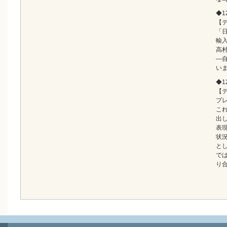
◆12
【
「
輸
高
―
い
◆12
【
プ
こ
出
表
状
と
で
り