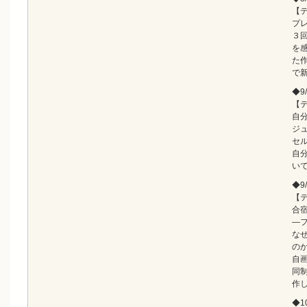
【
プ
３
を
た
で
◆9/
【
自
ジ
セ
自
い
◆9
【
合
―
な
の
自
同
作
◆10