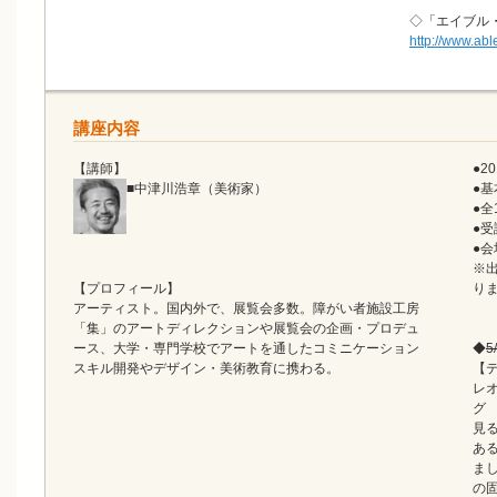
◇「エイブル
http://www.able
講座内容
【講師】
●2
■中津川浩章（美術家）
●基
●全
●受
●
※
【プロフィール】
り
アーティスト。国内外で、展覧会多数。障がい者施設工房
「集」のアートディレクションや展覧会の企画・プロデュ
ース、大学・専門学校でアートを通したコミニケーション
◆
5
スキル開発やデザイン・美術教育に携わる。
【
レ
見
あ
ま
の