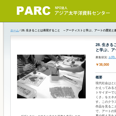
ホーム
/
28. 生きることは表現すること ～アーティストと学ぶ、アートの歴史と
28. 生
と学ぶ、ア
募集状況:
お問
￥38,000
概要
現代社会はと
かえってみる
トサイダーで
くさ」をエネ
す。このクラ
作品を見るこ
で、アートの
界の捉え方を