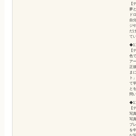
【
夢
ド
自
ジ
だ
て
◆11
【
色
ア
正
ま
ト
て
と
問
◆11
【
写
写
ブ
を
な