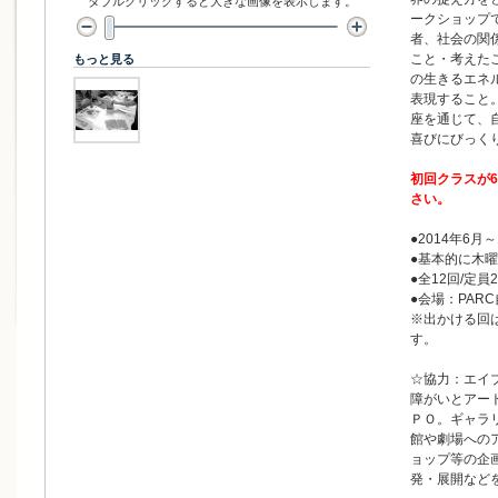
ダブルクリックすると大きな画像を表示します。
ークショップ
者、社会の関
こと・考えた
もっと見る
の生きるエネ
表現すること
座を通じて、
喜びにびっく
初回クラスが
さい。
●2014年6月～
●基本的に木曜日 
●全12回/定員
●会場：PAR
※出かける回
す。
☆協力：エイ
障がいとアー
ＰＯ。ギャラ
館や劇場への
ョップ等の企
発・展開など