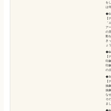
を
は
◆6
【
「
ア
の
動
き
ょ
◆
6
【
印
印
の
◆
7
【
抽
抽
な
そ
ま
◆
8