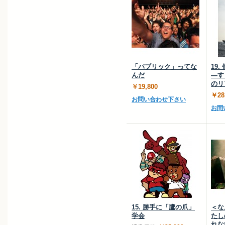
「パブリック」ってな
19
んだ
―す
のリ
￥19,800
￥28
お問い合わせ下さい
お問
15. 勝手に「鷹の爪」
＜な
学会
たし
れな