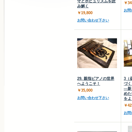
守とポピュリズムを読
￥34
み解く
お問
￥19,800
お問い合わせ下さい
29. 親指ピアノの世界
3（
へようこそ！
づく
―新
￥35,000
めた
お問い合わせ下さい
をよ
￥42
お問