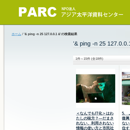
ホーム
/
'& ping -n 25 127.0.0.1 &'の検索結果
'& ping -n 25 127.
1件～15件 (全18件)
＜なんでもIT化＞はわ
5.
たしの味方？―だまさ
復興
れない、利用されない
ない
情報の使い方と市民社
住す