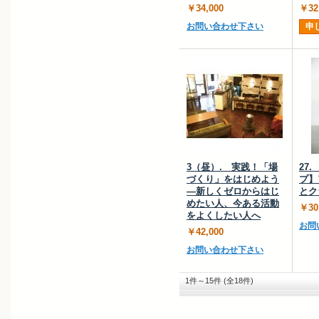
￥34,000
￥32
お問い合わせ下さい
申
3（昼）. 実践！「場
27
づくり」をはじめよう
プ】
―新しくゼロからはじ
とク
めたい人、今ある活動
￥30
をよくしたい人へ
お問
￥42,000
お問い合わせ下さい
1件～15件 (全18件)