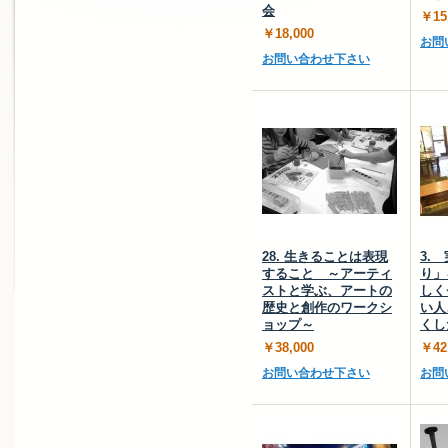
会
￥15
￥18,000
お問
お問い合わせ下さい
28. 生きることは表現
3.
すること ～アーティ
り」
ストと学ぶ、アートの
しく
歴史と創作のワークシ
い人
ョップ～
くし
￥38,000
￥42
お問い合わせ下さい
お問