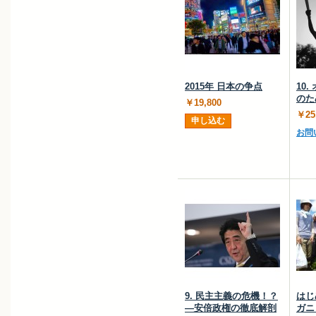
2015年 日本の争点
10
のた
￥19,800
￥25
申し込む
お問
9. 民主主義の危機！？
はじ
―安倍政権の徹底解剖
ガニ